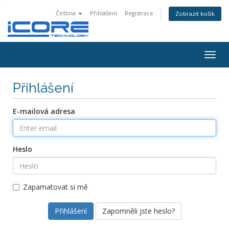
Čeština
Přihlášení
Registrace
Zobrazit košík
Togg
navig
Přihlášení
E-mailová adresa
Heslo
Zapamatovat si mě
Zapomněli jste heslo?