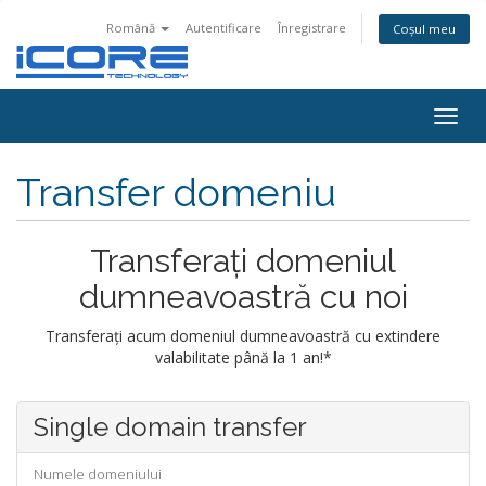
Română
Autentificare
Înregistrare
Coșul meu
Togg
navig
Transfer domeniu
Transferați domeniul
dumneavoastră cu noi
Transferați acum domeniul dumneavoastră cu extindere
valabilitate până la 1 an!*
Single domain transfer
Numele domeniului