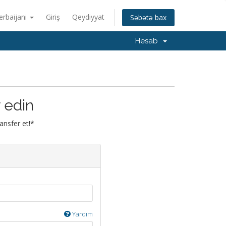
erbaijani
Giriş
Qeydiyyat
Səbətə bax
Hesab
 edin
ansfer et!*
Yardım