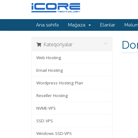
Ana səhifə
Mağaza
Elanlar
Məlum
Do
Kateqoriyalar
Web Hosting
Email Hosting
Wordpress Hosting Plan
Reseller Hosting
NVME-VPS
SSD VPS
Windows SSD-VPS