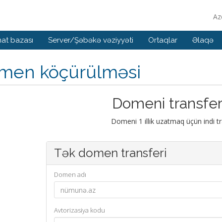
Az
at bazası
Server/Şəbəkə vəziyyəti
Ortaqlar
Əlaqə
men köçürülməsi
Domeni transfer
Domeni 1 illik uzatmaq üçün indi tr
Tək domen transferi
Domen adı
Avtorizasiya kodu