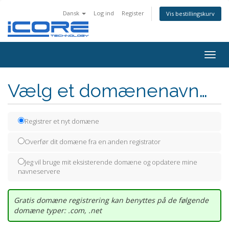
Dansk
Log ind
Register
Vis bestillingskurv
Togg
navig
Vælg et domænenavn…
Registrer et nyt domæne
Overfør dit domæne fra en anden registrator
Jeg vil bruge mit eksisterende domæne og opdatere mine
navneservere
Gratis domæne registrering kan benyttes på de følgende
domæne typer: .com, .net