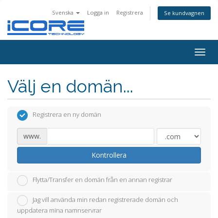
Svenska
Logga in
Registrera
Se kundvagnen
Togg
navig
Välj en domän...
Registrera en ny domän
www.
Kontrollera
Flytta/Transfer en domän från en annan registrar
Jag vill använda min redan registrerade domän och
uppdatera mina namnservrar