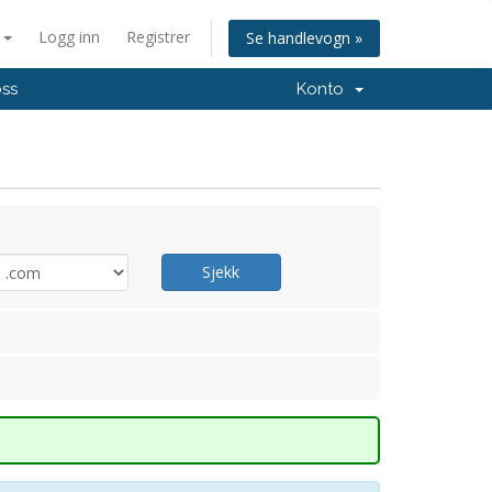
n
Logg inn
Registrer
Se handlevogn »
oss
Konto
Sjekk