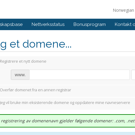
Norwegia
skapsbase
Nettverksstatus
Bonusprogram
Kontakt 
g et domene...
Registrere et nytt domene
www.
Overfør domenet fra en annen registrar
Jeg vil bruke min eksisterende domene og oppdatere mine navneservere
s registrering av domenenavn gjelder følgende domener: .com, .net