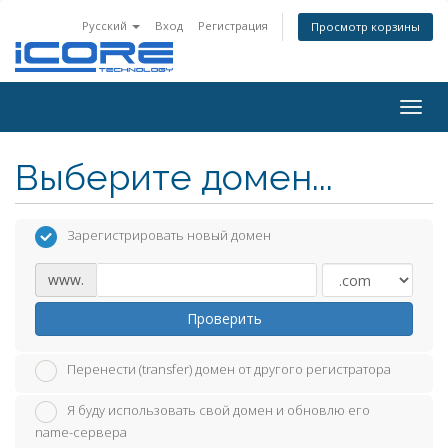
Русский
Вход
Регистрация
Просмотр корзины
Togg
navig
Выберите домен...
Зарегистрировать новый домен
www.
Проверить
Перенести (transfer) домен от другого регистратора
Я буду использовать свой домен и обновлю его
name-сервера