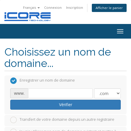
Français
Connexion
Inscription
Afficher le panier
Togg
navig
Choisissez un nom de
domaine...
Enregistrer un nom de domaine
www.
Vérifier
Transfert de votre domaine depuis un autre registraire