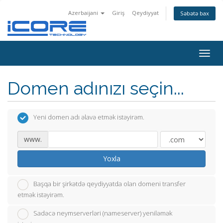
Azerbaijani
Giriş
Qeydiyyat
Səbətə bax
Togg
navig
Domen adınızı seçin...
Yeni domen adı əlavə etmək istəyirəm.
www.
Yoxla
Başqa bir şirkətdə qeydiyyatda olan domeni transfer
etmək istəyirəm.
Sadəcə neymserverləri (nameserver) yeniləmək