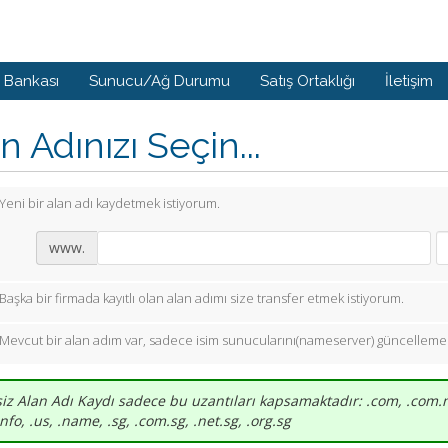
i Bankası
Sunucu/Ağ Durumu
Satış Ortaklığı
İletişim
n Adınızı Seçin...
Yeni bir alan adı kaydetmek istiyorum.
www.
Başka bir firmada kayıtlı olan alan adımı size transfer etmek istiyorum.
Mevcut bir alan adım var, sadece isim sunucularını(nameserver) güncellemek
iz Alan Adı Kaydı sadece bu uzantıları kapsamaktadır: .com, .com.my
.info, .us, .name, .sg, .com.sg, .net.sg, .org.sg