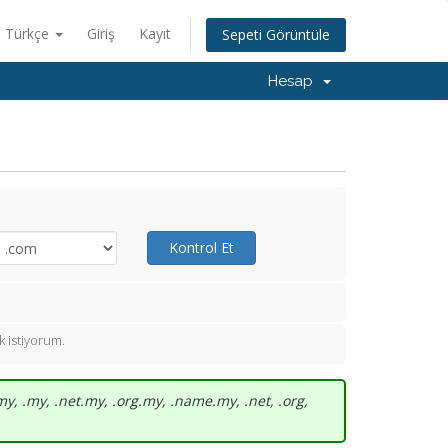
Türkçe
Giriş
Kayıt
Sepeti Görüntüle
Hesap
Kontrol Et
 istiyorum.
, .my, .net.my, .org.my, .name.my, .net, .org,