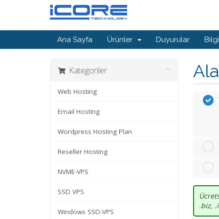
Ana Sayfa
Ürünler
Duyurular
Bilg
Ala
Kategoriler
Web Hosting
Email Hosting
Wordpress Hosting Plan
Reseller Hosting
NVME-VPS
SSD VPS
Ücrets
.biz, 
Windows SSD-VPS