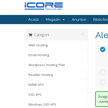
Acasă
Magazin
Anunțuri
Bibliote
Ale
Categorii
Web Hosting
Email Hosting
Wordpress Hosting Plan
Reseller Hosting
NVME-VPS
SSD VPS
Înregi
.name.
Windows SSD-VPS