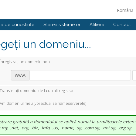
Română
ca de cunoștințe
Starea sistemelor
Afiliere
Contact
geți un domeniu...
Înregistrați un domeniu nou
www.
Transferați domeniul de la un alt registrar
Am domeniul meu (voi actualiza nameserverele)
strare gratuită a domeniului se aplică numai la următoarele extensi
my, .net, .org, .biz, .info, .us, .name, .sg, .com.sg, .net.sg, .org.sg