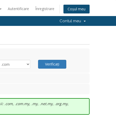
Autentificare
Înregistrare
Coșul meu
Contul meu
Verificați
i: .com, .com.my, .my, .net.my, .org.my,