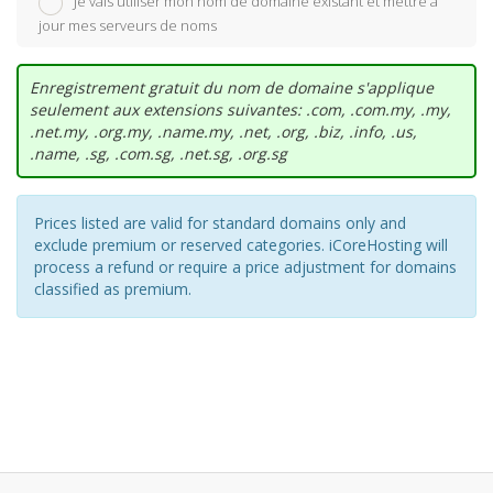
Je vais utiliser mon nom de domaine existant et mettre à
jour mes serveurs de noms
Enregistrement gratuit du nom de domaine s'applique
seulement aux extensions suivantes: .com, .com.my, .my,
.net.my, .org.my, .name.my, .net, .org, .biz, .info, .us,
.name, .sg, .com.sg, .net.sg, .org.sg
Prices listed are valid for standard domains only and
exclude premium or reserved categories. iCoreHosting will
process a refund or require a price adjustment for domains
classified as premium.