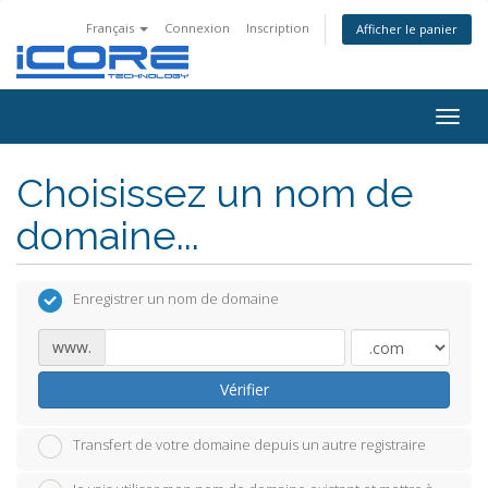
Français
Connexion
Inscription
Afficher le panier
Togg
navig
Choisissez un nom de
domaine...
Enregistrer un nom de domaine
www.
Vérifier
Transfert de votre domaine depuis un autre registraire