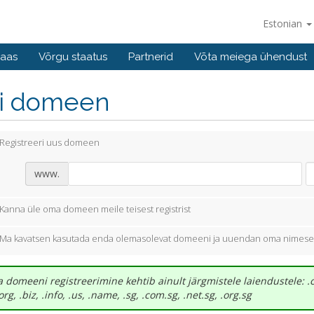
Estonian
baas
Võrgu staatus
Partnerid
Võta meiega ühendust
li domeen
Registreeri uus domeen
www.
Kanna üle oma domeen meile teisest registrist
Ma kavatsen kasutada enda olemasolevat domeeni ja uuendan oma nimese
 domeeni registreerimine kehtib ainult järgmistele laiendustele: .
.org, .biz, .info, .us, .name, .sg, .com.sg, .net.sg, .org.sg