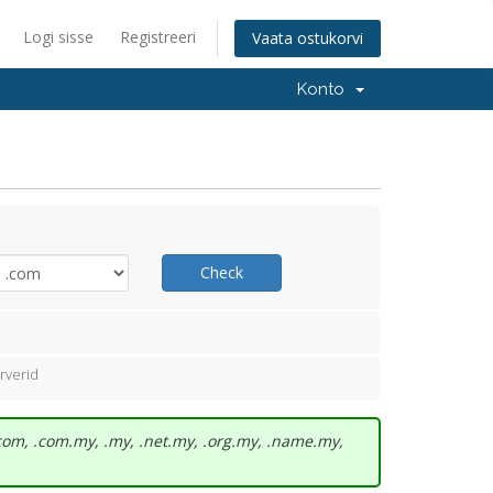
Logi sisse
Registreeri
Vaata ostukorvi
Konto
Check
rverid
com, .com.my, .my, .net.my, .org.my, .name.my,