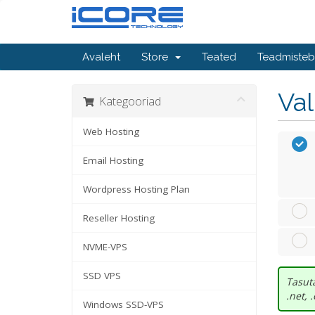
Avaleht
Store
Teated
Teadmiste
Va
Kategooriad
Web Hosting
Email Hosting
Wordpress Hosting Plan
Reseller Hosting
NVME-VPS
SSD VPS
Tasuta
.net, 
Windows SSD-VPS