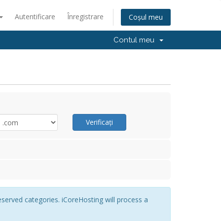
Autentificare
Înregistrare
Coșul meu
Contul meu
Verificați
eserved categories. iCoreHosting will process a