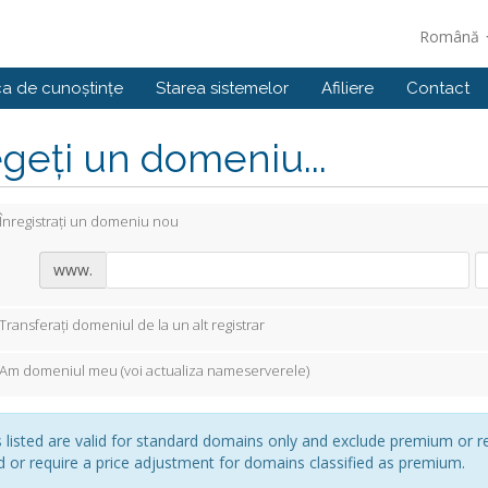
Română
ca de cunoștințe
Starea sistemelor
Afiliere
Contact
geți un domeniu...
Înregistrați un domeniu nou
www.
Transferați domeniul de la un alt registrar
Am domeniul meu (voi actualiza nameserverele)
s listed are valid for standard domains only and exclude premium or r
d or require a price adjustment for domains classified as premium.