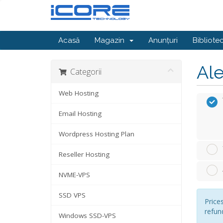
Acasă
Magazin
Anunțuri
Bibliote
Ale
Categorii
Web Hosting
Email Hosting
Wordpress Hosting Plan
Reseller Hosting
NVME-VPS
SSD VPS
Price
refun
Windows SSD-VPS