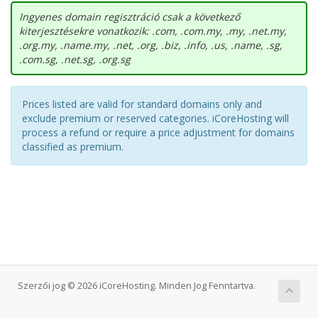
Ingyenes domain regisztráció csak a következő
kiterjesztésekre vonatkozik: .com, .com.my, .my, .net.my,
.org.my, .name.my, .net, .org, .biz, .info, .us, .name, .sg,
.com.sg, .net.sg, .org.sg
Prices listed are valid for standard domains only and
exclude premium or reserved categories. iCoreHosting will
process a refund or require a price adjustment for domains
classified as premium.
Szerzői jog © 2026 iCoreHosting. Minden Jog Fenntartva.