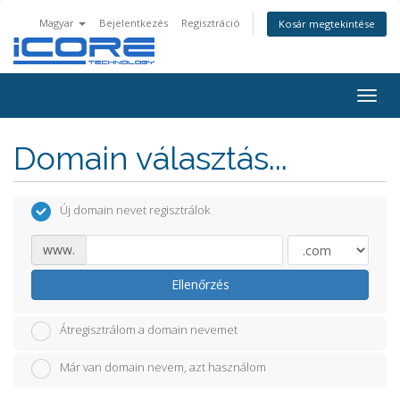
Magyar
Bejelentkezés
Regisztráció
Kosár megtekintése
Togg
navig
Domain választás...
Új domain nevet regisztrálok
www.
Ellenőrzés
Átregisztrálom a domain nevemet
Már van domain nevem, azt használom