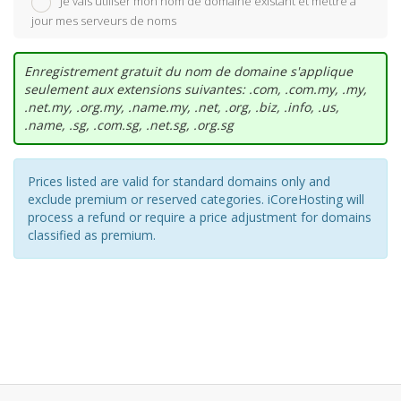
Je vais utiliser mon nom de domaine existant et mettre à
jour mes serveurs de noms
Enregistrement gratuit du nom de domaine s'applique
seulement aux extensions suivantes: .com, .com.my, .my,
.net.my, .org.my, .name.my, .net, .org, .biz, .info, .us,
.name, .sg, .com.sg, .net.sg, .org.sg
Prices listed are valid for standard domains only and
exclude premium or reserved categories. iCoreHosting will
process a refund or require a price adjustment for domains
classified as premium.