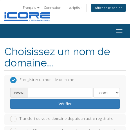
Français
Connexion
Inscription
Afficher le panier
Togg
navig
Choisissez un nom de
domaine...
Enregistrer un nom de domaine
www.
Vérifier
Transfert de votre domaine depuis un autre registraire